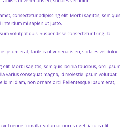
acilisis ut venenatis eu, sodales vel dolor.
amet, consectetur adipiscing elit. Morbi sagittis, sem quis
el interdum mi sapien ut justo.
sum volutpat quis. Suspendisse consectetur fringilla
e ipsum erat, facilisis ut venenatis eu, sodales vel dolor.
elit. Morbi sagittis, sem quis lacinia faucibus, orci ipsum
ulla varius consequat magna, id molestie ipsum volutpat
ce id mi diam, non ornare orci. Pellentesque ipsum erat,
 vel neque fringilla, volutpat purus eget, iaculis elit.