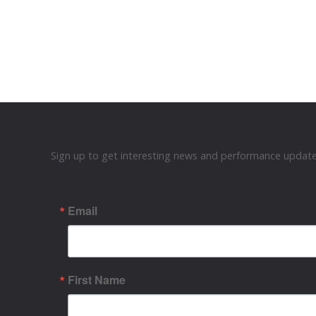
Sign up to get interesting news and performance updates
Email
First Name