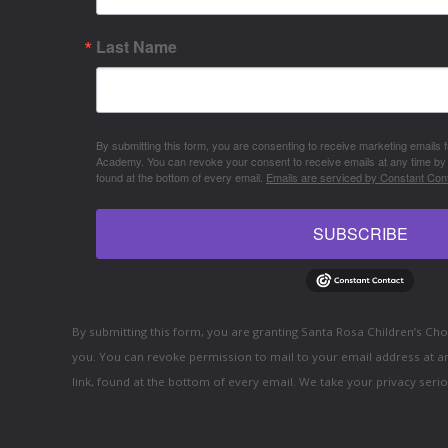
Last Name
By submitting this form, you are consenting to receive marketing emails
Academy. You can revoke your consent to receive emails at any time by
found at the bottom of every email.
Emails are serviced by Constant Cont
SUBSCRIBE
By submitting this form, you are granting Santa Rosa Children’s C
you. You can revoke permission to mail to your email address at a
link, found at the bottom of every email. We take your privacy serio