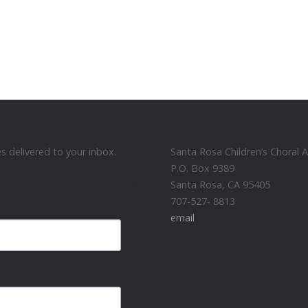
 delivered to your inbox.
Santa Rosa Children’s Choral
P.O. Box 9389
Santa Rosa, CA 95405
707-527- 8813
email