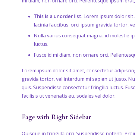
mi diam, non ornare orci. Pellentesque ipsum erat, f
This is a unorder list
. Lorem ipsum dolor sit 
lacinia faucibus, orci ipsum gravida tortor, v
Nulla varius consequat magna, id molestie ip
luctus.
Fusce id mi diam, non ornare orci. Pellentesqu
Lorem ipsum dolor sit amet, consectetur adipiscing 
gravida tortor, vel interdum mi sapien ut justo. N
quis. Suspendisse consectetur fringilla luctus. Fus
facilisis ut venenatis eu, sodales vel dolor.
Page with Right Sidebar
Quisque in fringilla orci. Suspendisse potenti. Proin