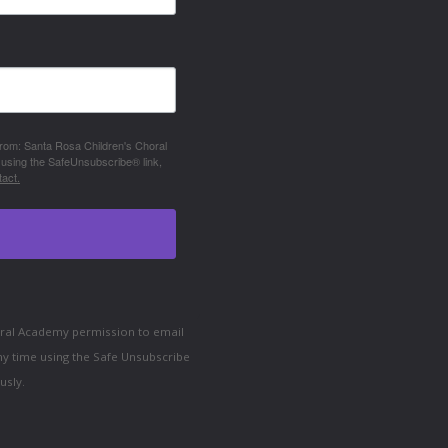
 from: Santa Rosa Children's Choral
 using the SafeUnsubscribe® link,
act.
horal Academy permission to email
ny time using the Safe Unsubscribe
usly.